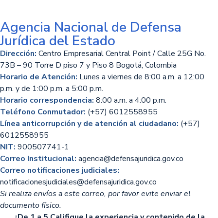
Agencia Nacional de Defensa
Jurídica del Estado
Dirección:
Centro Empresarial Central Point / Calle 25G No.
73B – 90 Torre D piso 7 y Piso 8 Bogotá, Colombia
Horario de Atención:
Lunes a viernes de 8:00 a.m. a 12:00
p.m. y de 1:00 p.m. a 5:00 p.m.
Horario correspondencia:
8:00 a.m. a 4:00 p.m.
Teléfono Conmutador:
(+57) 6012558955
Línea anticorrupción y de atención al ciudadano:
(+57)
6012558955
NIT:
900507741-1
Correo Institucional:
agencia@defensajuridica.gov.co
Correo notificaciones judiciales:
notificacionesjudiciales@defensajuridica.gov.co
Si realiza envíos a este correo, por favor evite enviar el
documento físico.
¿De 1 a 5 Califique la experiencia y contenido de la